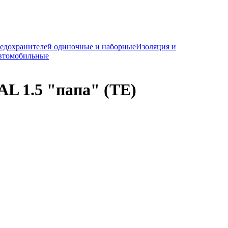
редохранителей одиночные и наборные
Изоляция и
автомобильные
L 1.5 "папа" (TE)