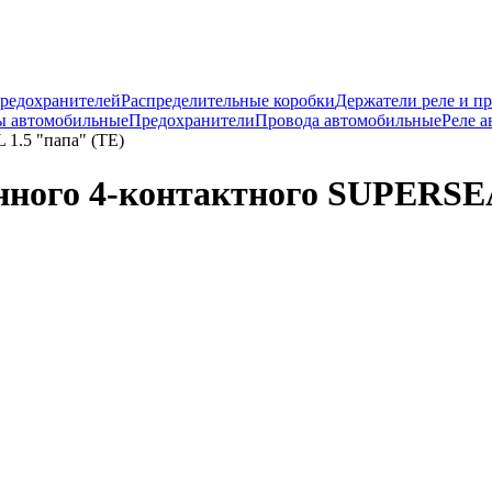
предохранителей
Распределительные коробки
Держатели реле и п
ы автомобильные
Предохранители
Провода автомобильные
Реле 
1.5 "папа" (TE)
ного 4-контактного SUPERSEA