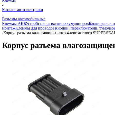
Клемма
-
Каталог автоэлектрики
-
Разъемы автомобильные
Клеммы АКБ
Устройства развязки аккумуляторов
Блоки реле и 
монтаж
Клеммы для проводов
Кнопки, переключатели, тумблер
-
Корпус разъема влагозащищенного 4-контактного SUPERSEAL 
Корпус разъема влагозащищен