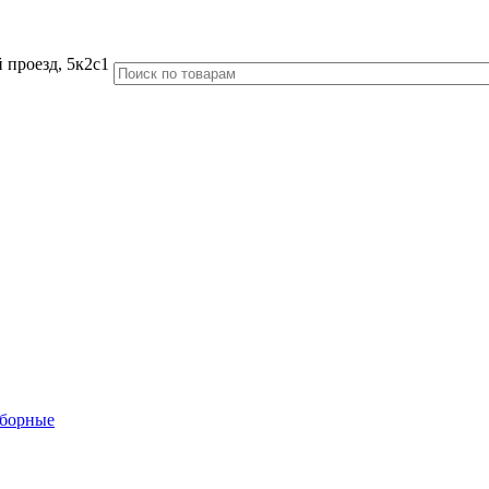
 проезд, 5к2с1
аборные