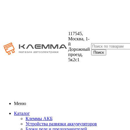
117545,
Москва, 1-
й
Дорожный
проезд,
5к2с1
Меню
Каталог
Клеммы АКБ
Устройства развязки аккумуляторов
Блоки реле и предохранителей