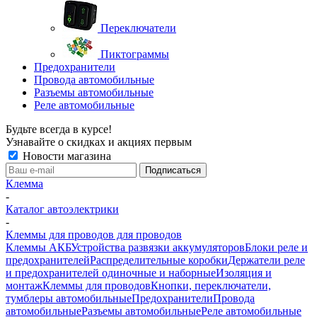
Переключатели
Пиктограммы
Предохранители
Провода автомобильные
Разъемы автомобильные
Реле автомобильные
Будьте всегда в курсе!
Узнавайте о скидках и акциях первым
Новости магазина
Клемма
-
Каталог автоэлектрики
-
Клеммы для проводов для проводов
Клеммы АКБ
Устройства развязки аккумуляторов
Блоки реле и
предохранителей
Распределительные коробки
Держатели реле
и предохранителей одиночные и наборные
Изоляция и
монтаж
Клеммы для проводов
Кнопки, переключатели,
тумблеры автомобильные
Предохранители
Провода
автомобильные
Разъемы автомобильные
Реле автомобильные