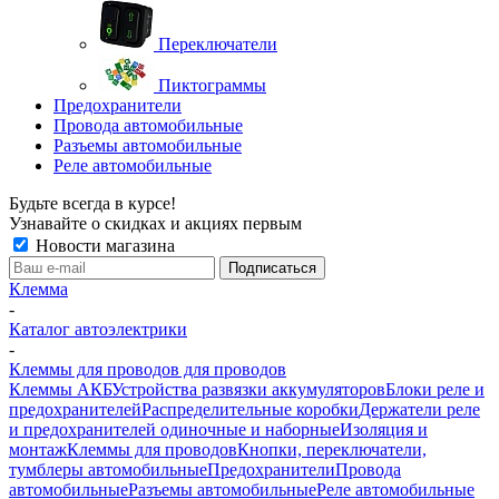
Переключатели
Пиктограммы
Предохранители
Провода автомобильные
Разъемы автомобильные
Реле автомобильные
Будьте всегда в курсе!
Узнавайте о скидках и акциях первым
Новости магазина
Клемма
-
Каталог автоэлектрики
-
Клеммы для проводов для проводов
Клеммы АКБ
Устройства развязки аккумуляторов
Блоки реле и
предохранителей
Распределительные коробки
Держатели реле
и предохранителей одиночные и наборные
Изоляция и
монтаж
Клеммы для проводов
Кнопки, переключатели,
тумблеры автомобильные
Предохранители
Провода
автомобильные
Разъемы автомобильные
Реле автомобильные