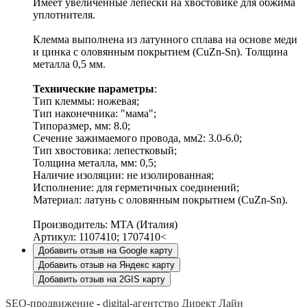
Имеет увеличенные лепески на хвостовике для обжима
уплотнителя.
Клемма выполнена из латунного сплава на основе меди
и цинка с оловянным покрытием (CuZn-Sn). Толщина
металла 0,5 мм.
Технические параметры
:
Тип клеммы: ножевая;
Тип наконечника: "мама";
Типоразмер, мм: 8.0;
Сечение зажимаемого провода, мм2: 3.0-6.0;
Тип хвостовика: лепестковый;
Толщина металла, мм: 0,5;
Наличие изоляции: не изолированная;
Исполнение: для герметичных соединений;
Материал: латунь с оловянным покрытием (CuZn-Sn).
Производитель: MTA (Италия)
Артикул: 1107410; 1707410<
Добавить отзыв на Google карту
Добавить отзыв на Яндекс карту
Добавить отзыв на 2GIS карту
SEO-продвижение
-
digital-агентство Директ Лайн