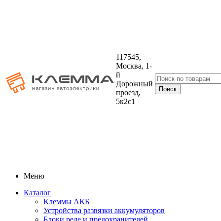
117545,
Москва, 1-
й
Дорожный
проезд,
5к2с1
Меню
Каталог
Клеммы АКБ
Устройства развязки аккумуляторов
Блоки реле и предохранителей