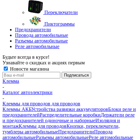
Переключатели
Пиктограммы
Предохранители
Провода автомобильные
Разъемы автомобильные
Реле автомобильные
Будьте всегда в курсе!
Узнавайте о скидках и акциях первым
Новости магазина
Клемма
-
Каталог автоэлектрики
-
Клеммы для проводов для проводов
Клеммы АКБ
Устройства развязки аккумуляторов
Блоки реле и
предохранителей
Распределительные коробки
Держатели реле
и предохранителей одиночные и наборные
Изоляция и
монтаж
Клеммы для проводов
Кнопки, переключатели,
тумблеры автомобильные
Предохранители
Провода
автомобильные
Разъемы автомобильные
Реле автомобильные