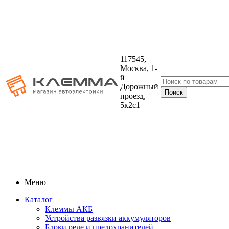
117545,
Москва, 1-
й
Дорожный
проезд,
5к2с1
Меню
Каталог
Клеммы АКБ
Устройства развязки аккумуляторов
Блоки реле и предохранителей