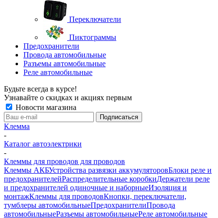
Переключатели
Пиктограммы
Предохранители
Провода автомобильные
Разъемы автомобильные
Реле автомобильные
Будьте всегда в курсе!
Узнавайте о скидках и акциях первым
Новости магазина
Клемма
-
Каталог автоэлектрики
-
Клеммы для проводов для проводов
Клеммы АКБ
Устройства развязки аккумуляторов
Блоки реле и
предохранителей
Распределительные коробки
Держатели реле
и предохранителей одиночные и наборные
Изоляция и
монтаж
Клеммы для проводов
Кнопки, переключатели,
тумблеры автомобильные
Предохранители
Провода
автомобильные
Разъемы автомобильные
Реле автомобильные