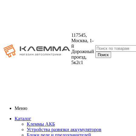
117545,
Москва, 1-
й
Дорожный
проезд,
5к2с1
Меню
Каталог
Клеммы АКБ
Устройства развязки аккумуляторов
Блоки реле и предохранителей