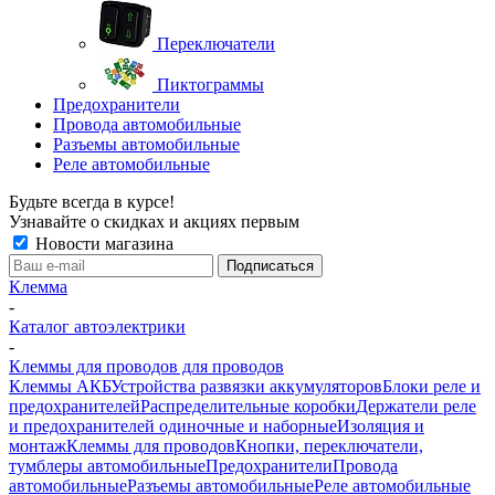
Переключатели
Пиктограммы
Предохранители
Провода автомобильные
Разъемы автомобильные
Реле автомобильные
Будьте всегда в курсе!
Узнавайте о скидках и акциях первым
Новости магазина
Клемма
-
Каталог автоэлектрики
-
Клеммы для проводов для проводов
Клеммы АКБ
Устройства развязки аккумуляторов
Блоки реле и
предохранителей
Распределительные коробки
Держатели реле
и предохранителей одиночные и наборные
Изоляция и
монтаж
Клеммы для проводов
Кнопки, переключатели,
тумблеры автомобильные
Предохранители
Провода
автомобильные
Разъемы автомобильные
Реле автомобильные