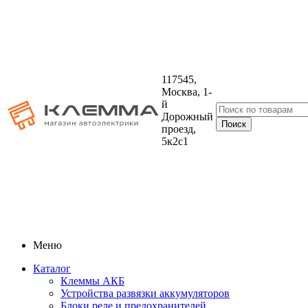
117545,
Москва, 1-
й
Дорожный
проезд,
5к2с1
Меню
Каталог
Клеммы АКБ
Устройства развязки аккумуляторов
Блоки реле и предохранителей