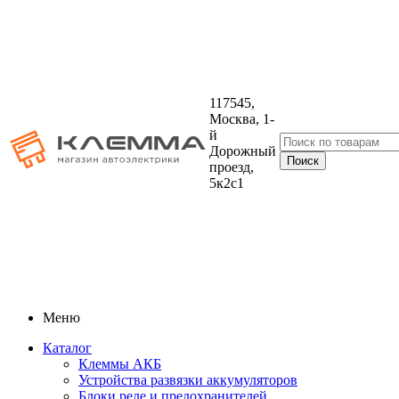
117545,
Москва, 1-
й
Дорожный
проезд,
5к2с1
Меню
Каталог
Клеммы АКБ
Устройства развязки аккумуляторов
Блоки реле и предохранителей