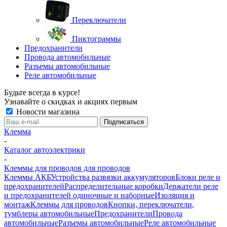
Переключатели
Пиктограммы
Предохранители
Провода автомобильные
Разъемы автомобильные
Реле автомобильные
Будьте всегда в курсе!
Узнавайте о скидках и акциях первым
Новости магазина
Клемма
-
Каталог автоэлектрики
-
Клеммы для проводов для проводов
Клеммы АКБ
Устройства развязки аккумуляторов
Блоки реле и
предохранителей
Распределительные коробки
Держатели реле
и предохранителей одиночные и наборные
Изоляция и
монтаж
Клеммы для проводов
Кнопки, переключатели,
тумблеры автомобильные
Предохранители
Провода
автомобильные
Разъемы автомобильные
Реле автомобильные