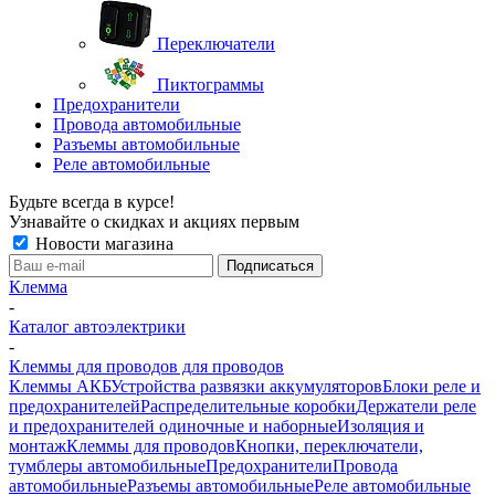
Переключатели
Пиктограммы
Предохранители
Провода автомобильные
Разъемы автомобильные
Реле автомобильные
Будьте всегда в курсе!
Узнавайте о скидках и акциях первым
Новости магазина
Клемма
-
Каталог автоэлектрики
-
Клеммы для проводов для проводов
Клеммы АКБ
Устройства развязки аккумуляторов
Блоки реле и
предохранителей
Распределительные коробки
Держатели реле
и предохранителей одиночные и наборные
Изоляция и
монтаж
Клеммы для проводов
Кнопки, переключатели,
тумблеры автомобильные
Предохранители
Провода
автомобильные
Разъемы автомобильные
Реле автомобильные