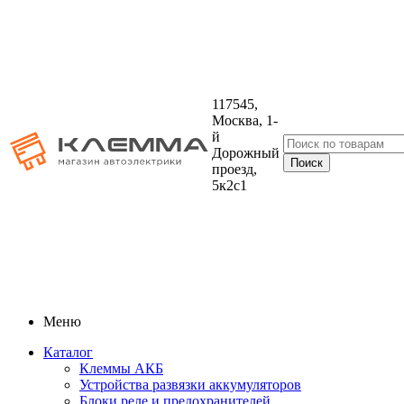
117545,
Москва, 1-
й
Дорожный
проезд,
5к2с1
Меню
Каталог
Клеммы АКБ
Устройства развязки аккумуляторов
Блоки реле и предохранителей