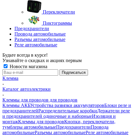
Переключатели
Пиктограммы
Предохранители
Провода автомобильные
Разъемы автомобильные
Реле автомобильные
Будьте всегда в курсе!
Узнавайте о скидках и акциях первым
Новости магазина
Клемма
-
Каталог автоэлектрики
-
Клеммы для проводов для проводов
Клеммы АКБ
Устройства развязки аккумуляторов
Блоки реле и
предохранителей
Распределительные коробки
Держатели реле
и предохранителей одиночные и наборные
Изоляция и
монтаж
Клеммы для проводов
Кнопки, переключатели,
тумблеры автомобильные
Предохранители
Провода
автомобильные
Разъемы автомобильные
Реле автомобильные