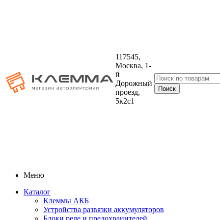
117545,
Москва, 1-
й
Дорожный
проезд,
5к2с1
Меню
Каталог
Клеммы АКБ
Устройства развязки аккумуляторов
Блоки реле и предохранителей