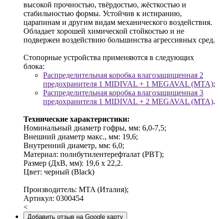
высокой прочностью, твёрдостью, жёсткостью и
стабильностью формы. Устойчив к истиранию,
царапинам и другим видам механического воздействия.
Обладает хорошей химической стойкостью и не
подвержен воздействию большинства агрессивных сред.
Стопорные устройства применяются в следующих
блока:
Распределительная коробка влагозащищенная 2
предохранителя 1 MIDIVAL + 1 MEGAVAL (MTA)
;
Распределительная коробка влагозащищенная 3
предохранителя 1 MIDIVAL + 2 MEGAVAL (MTA)
.
Технические характеристики:
Номинальный диаметр гофры, мм: 6,0-7,5;
Внешний диаметр макс., мм: 19,6;
Внутренний диаметр, мм: 6,0;
Материал: полибутилентерефталат (PBT);
Размер (ДхВ, мм): 19,6 х 22,2.
Цвет: черный (Black)
Производитель: MTA (Италия);
Артикул: 0300454
<
Добавить отзыв на Google карту