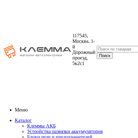
117545,
Москва, 1-
й
Дорожный
проезд,
5к2с1
Меню
Каталог
Клеммы АКБ
Устройства развязки аккумуляторов
Блоки реле и предохранителей