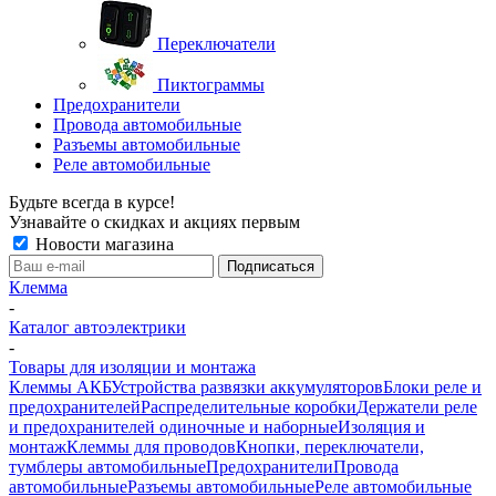
Переключатели
Пиктограммы
Предохранители
Провода автомобильные
Разъемы автомобильные
Реле автомобильные
Будьте всегда в курсе!
Узнавайте о скидках и акциях первым
Новости магазина
Клемма
-
Каталог автоэлектрики
-
Товары для изоляции и монтажа
Клеммы АКБ
Устройства развязки аккумуляторов
Блоки реле и
предохранителей
Распределительные коробки
Держатели реле
и предохранителей одиночные и наборные
Изоляция и
монтаж
Клеммы для проводов
Кнопки, переключатели,
тумблеры автомобильные
Предохранители
Провода
автомобильные
Разъемы автомобильные
Реле автомобильные