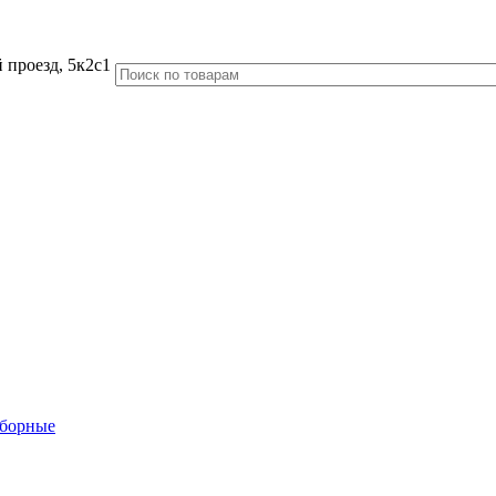
 проезд, 5к2с1
аборные