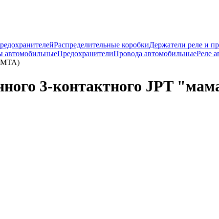
предохранителей
Распределительные коробки
Держатели реле и п
ы автомобильные
Предохранители
Провода автомобильные
Реле 
 (MTA)
нного 3-контактного JPT "мам