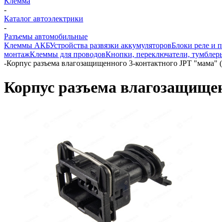
Клемма
-
Каталог автоэлектрики
-
Разъемы автомобильные
Клеммы АКБ
Устройства развязки аккумуляторов
Блоки реле и 
монтаж
Клеммы для проводов
Кнопки, переключатели, тумблер
-
Корпус разъема влагозащищенного 3-контактного JPT "мама"
Корпус разъема влагозащище