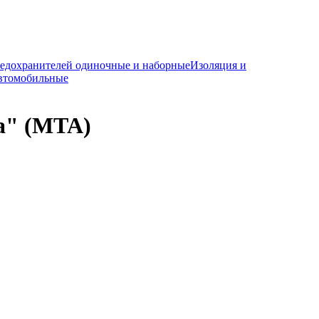
редохранителей одиночные и наборные
Изоляция и
автомобильные
а" (MTA)