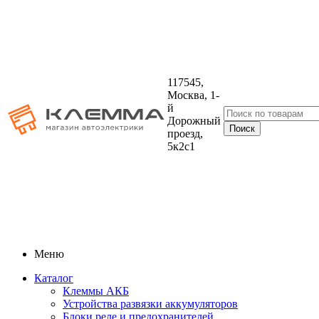
117545,
Москва, 1-
й
Дорожный
проезд,
5к2с1
Меню
Каталог
Клеммы АКБ
Устройства развязки аккумуляторов
Блоки реле и предохранителей