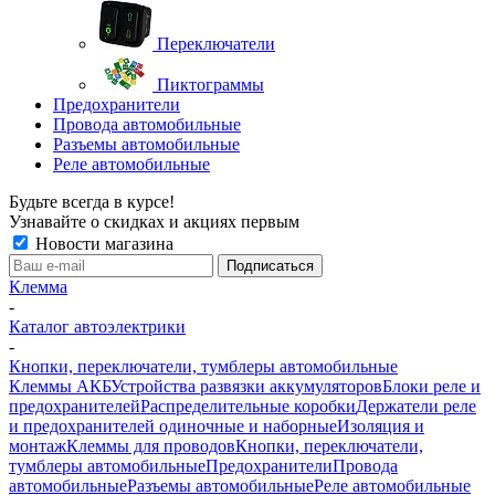
Переключатели
Пиктограммы
Предохранители
Провода автомобильные
Разъемы автомобильные
Реле автомобильные
Будьте всегда в курсе!
Узнавайте о скидках и акциях первым
Новости магазина
Клемма
-
Каталог автоэлектрики
-
Кнопки, переключатели, тумблеры автомобильные
Клеммы АКБ
Устройства развязки аккумуляторов
Блоки реле и
предохранителей
Распределительные коробки
Держатели реле
и предохранителей одиночные и наборные
Изоляция и
монтаж
Клеммы для проводов
Кнопки, переключатели,
тумблеры автомобильные
Предохранители
Провода
автомобильные
Разъемы автомобильные
Реле автомобильные