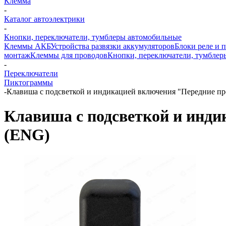
Клемма
-
Каталог автоэлектрики
-
Кнопки, переключатели, тумблеры автомобильные
Клеммы АКБ
Устройства развязки аккумуляторов
Блоки реле и 
монтаж
Клеммы для проводов
Кнопки, переключатели, тумблер
-
Переключатели
Пиктограммы
-
Клавиша с подсветкой и индикацией включения "Передние п
Клавиша с подсветкой и инд
(ENG)