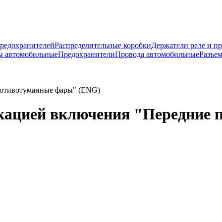
предохранителей
Распределительные коробки
Держатели реле и п
ы автомобильные
Предохранители
Провода автомобильные
Разъе
ротивотуманные фары" (ENG)
икацией включения "Передние