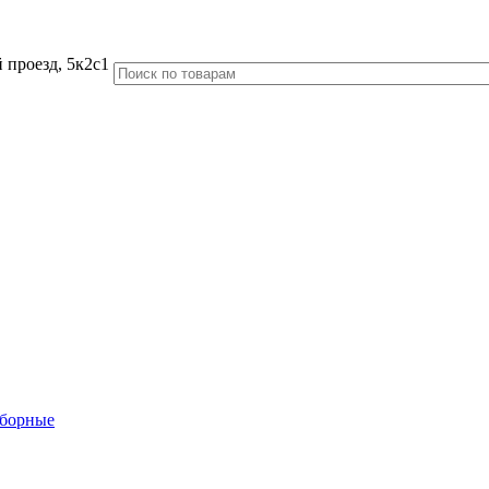
 проезд, 5к2с1
аборные