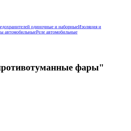
редохранителей одиночные и наборные
Изоляция и
мы автомобильные
Реле автомобильные
 противотуманные фары"