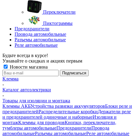
Переключатели
Пиктограммы
Предохранители
Провода автомобильные
Разъемы автомобильные
Реле автомобильные
Будьте всегда в курсе!
Узнавайте о скидках и акциях первым
Новости магазина
Клемма
-
Каталог автоэлектрики
-
Товары для изоляции и монтажа
Клеммы АКБ
Устройства развязки аккумуляторов
Блоки реле и
предохранителей
Распределительные коробки
Держатели реле
и предохранителей одиночные и наборные
Изоляция и
монтаж
Клеммы для проводов
Кнопки, переключатели,
тумблеры автомобильные
Предохранители
Провода
автомобильные
Разъемы автомобильные
Реле автомобильные