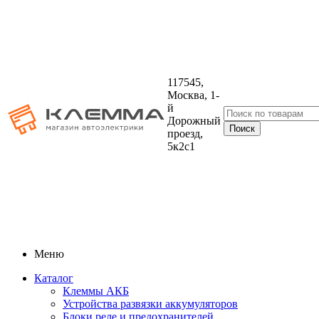
117545,
Москва, 1-
й
Дорожный
проезд,
5к2с1
Меню
Каталог
Клеммы АКБ
Устройства развязки аккумуляторов
Блоки реле и предохранителей