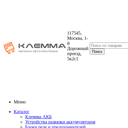
117545,
Москва, 1-
й
Дорожный
проезд,
5к2с1
Меню
Каталог
Клеммы АКБ
Устройства развязки аккумуляторов
Блоки реле и предохранителей