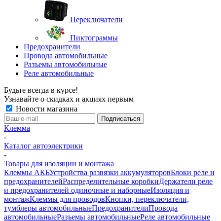
Переключатели
Пиктограммы
Предохранители
Провода автомобильные
Разъемы автомобильные
Реле автомобильные
Будьте всегда в курсе!
Узнавайте о скидках и акциях первым
Новости магазина
Клемма
-
Каталог автоэлектрики
-
Товары для изоляции и монтажа
Клеммы АКБ
Устройства развязки аккумуляторов
Блоки реле и
предохранителей
Распределительные коробки
Держатели реле
и предохранителей одиночные и наборные
Изоляция и
монтаж
Клеммы для проводов
Кнопки, переключатели,
тумблеры автомобильные
Предохранители
Провода
автомобильные
Разъемы автомобильные
Реле автомобильные