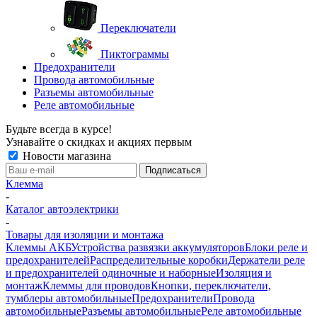
Переключатели
Пиктограммы
Предохранители
Провода автомобильные
Разъемы автомобильные
Реле автомобильные
Будьте всегда в курсе!
Узнавайте о скидках и акциях первым
Новости магазина
Клемма
-
Каталог автоэлектрики
-
Товары для изоляции и монтажа
Клеммы АКБ
Устройства развязки аккумуляторов
Блоки реле и
предохранителей
Распределительные коробки
Держатели реле
и предохранителей одиночные и наборные
Изоляция и
монтаж
Клеммы для проводов
Кнопки, переключатели,
тумблеры автомобильные
Предохранители
Провода
автомобильные
Разъемы автомобильные
Реле автомобильные