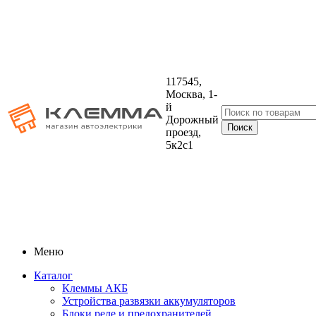
117545,
Москва, 1-
й
Дорожный
проезд,
5к2с1
Меню
Каталог
Клеммы АКБ
Устройства развязки аккумуляторов
Блоки реле и предохранителей